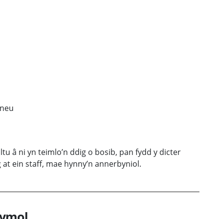
 neu
tu â ni yn teimlo’n ddig o bosib, pan fydd y dicter
t ein staff, mae hynny’n annerbyniol.
symol