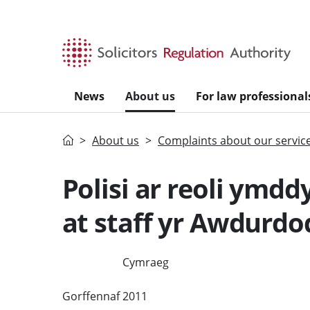
Skip to main content
News
About us
For law professional
Home
About us
Complaints about our servic
Polisi ar reoli ymd
at staff yr Awdurdo
Cymraeg
ENGLISH
Gorffennaf 2011