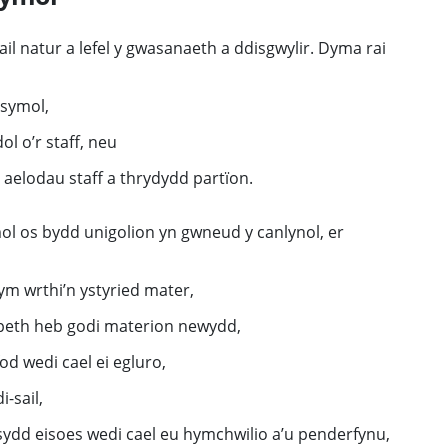
ail natur a lefel y gwasanaeth a ddisgwylir. Dyma rai
esymol,
l o’r staff, neu
o aelodau staff a thrydydd partïon.
ol os bydd unigolion yn gwneud y canlynol, er
ym wrthi’n ystyried mater,
n peth heb godi materion newydd,
d wedi cael ei egluro,
-sail,
dd eisoes wedi cael eu hymchwilio a’u penderfynu,