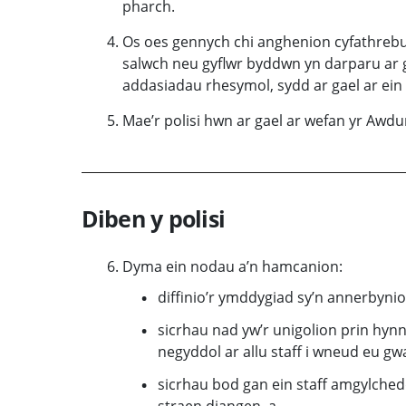
pharch.
Os oes gennych chi anghenion cyfathrebu 
salwch neu gyflwr byddwn yn darparu ar gy
addasiadau rhesymol
, sydd ar gael ar ei
Mae’r polisi hwn ar gael ar wefan yr Awdu
Diben y polisi
Dyma ein nodau a’n hamcanion:
diffinio’r ymddygiad sy’n annerbyn
sicrhau nad yw’r unigolion prin hyn
negyddol ar allu staff i wneud eu gwa
sicrhau bod gan ein staff amgylchedd
straen diangen, a