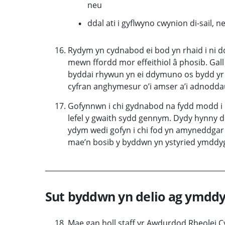
neu
ddal ati i gyflwyno cwynion di-sail, n
Rydym yn cydnabod ei bod yn rhaid i ni 
mewn ffordd mor effeithiol â phosib. Gall
byddai rhywun yn ei ddymuno os bydd yr
cyfran anghymesur o’i amser a’i adnodda
Gofynnwn i chi gydnabod na fydd modd i 
lefel y gwaith sydd gennym. Dydy hynny dd
ydym wedi gofyn i chi fod yn amyneddgar 
mae’n bosib y byddwn yn ystyried ymddygi
Sut byddwn yn delio ag ymddy
Mae gan holl staff yr Awdurdod Rheolei C