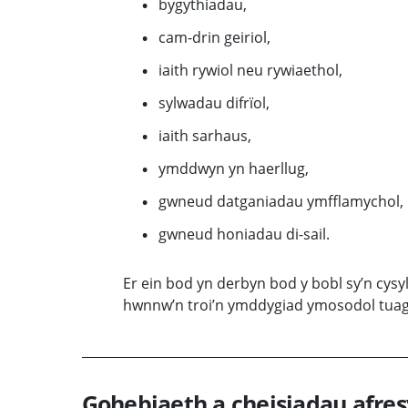
bygythiadau,
cam-drin geiriol,
iaith rywiol neu rywiaethol,
sylwadau difrïol,
iaith sarhaus,
ymddwyn yn haerllug,
gwneud datganiadau ymfflamychol,
gwneud honiadau di-sail.
Er ein bod yn derbyn bod y bobl sy’n cysyll
hwnnw’n troi’n ymddygiad ymosodol tuag a
Gohebiaeth a cheisiadau afre