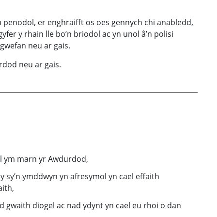
penodol, er enghraifft os oes gennych chi anabledd,
fer y rhain lle bo’n briodol ac yn unol â’n
polisi
n gwefan neu ar gais.
rdod neu ar gais.
iol ym marn yr Awdurdod,
ny sy’n ymddwyn yn afresymol yn cael effaith
ith,
 gwaith diogel ac nad ydynt yn cael eu rhoi o dan