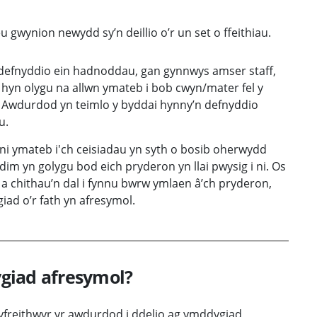
eu gwynion newydd sy’n deillio o’r un set o ffeithiau.
ddefnyddio ein hadnoddau, gan gynnwys amser staff,
 hyn olygu na allwn ymateb i bob cwyn/mater fel y
 Awdurdod yn teimlo y byddai hynny’n defnyddio
u.
ni ymateb i'ch ceisiadau yn syth o bosib oherwydd
im yn golygu bod eich pryderon yn llai pwysig i ni. Os
a chithau’n dal i fynnu bwrw ymlaen â’ch pryderon,
ad o’r fath yn afresymol.
giad afresymol?
yfreithwyr yr awdurdod i ddelio ag ymddygiad