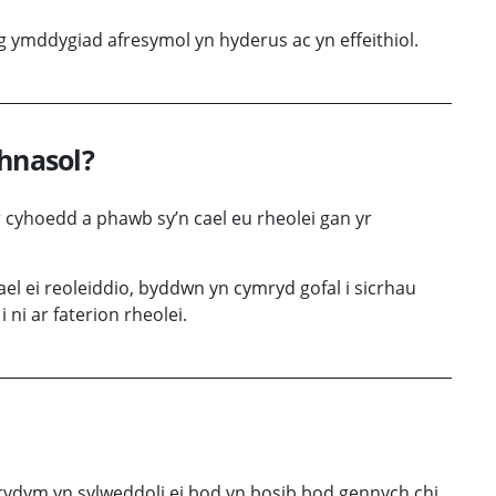
ag ymddygiad afresymol yn hyderus ac yn effeithiol.
thnasol?
r cyhoedd a phawb sy’n cael eu rheolei gan yr
ael ei reoleiddio, byddwn yn cymryd gofal i sicrhau
i ni ar faterion rheolei.
 rydym yn sylweddoli ei bod yn bosib bod gennych chi