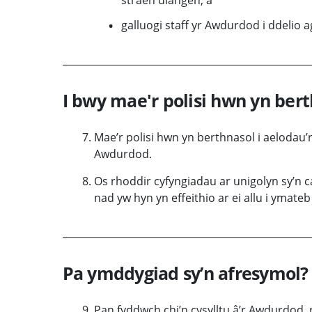
galluogi staff yr Awdurdod i ddelio 
I bwy mae'r polisi hwn yn ber
Mae’r polisi hwn yn berthnasol i aelodau’
Awdurdod.
Os rhoddir cyfyngiadau ar unigolyn sy’n c
nad yw hyn yn effeithio ar ei allu i ymateb 
Pa ymddygiad sy’n afresymol?
Pan fyddwch chi’n cysylltu â’r Awdurdod,