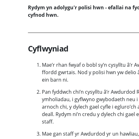
Rydym yn adolygu'r polisi hwn - efallai na f
cyfnod hwn.
Cyflwyniad
Mae’r rhan fwyaf o bobl sy’n cysylltu â’
ffordd gwrtais. Nod y polisi hwn yw delio
ein barn ni.
Pan fyddwch chi’n cysylltu â’r Awdurdod 
ymholiadau, i gyflwyno gwybodaeth neu i 
arnoch chi, y dylech gael cyfle i egluro’c
deall. Rydym ni’n credu y dylech chi gael e
staff.
Mae gan staff yr Awdurdod yr un hawliau, a