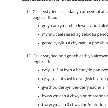
Gellir ystyried ceisiadau yn afresymol ar s
enghreifftiau:
gofyn am ymateb o fewn cyfnod afr
mynnu cael siarad ag aelodau penodo
geisio cysylltu â chymaint â phosib 
Gellir ystyried bod gohebiaeth yn afresym
enghraifft:
cysylltu â ni byth a beunydd pan ryd
cysylltu â ni sawl tro ynghylch yr u
gwrthod derbyn penderfyniad er ei fo
bwrw ymlaen â chwynion/materion di
bwrw ymlaen â chwynion/materion sy