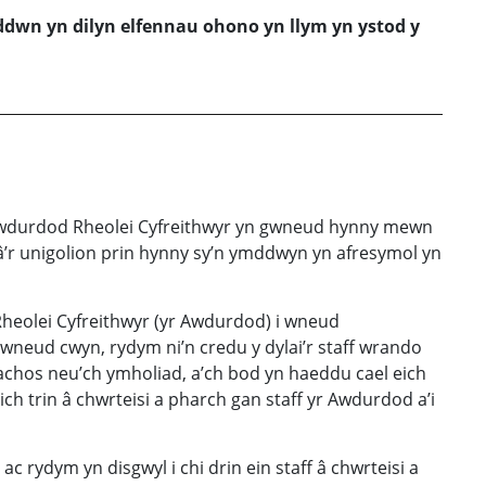
yddwn yn dilyn elfennau ohono yn llym yn ystod y
r Awdurdod Rheolei Cyfreithwyr yn gwneud hynny mewn
 â’r unigolion prin hynny sy’n ymddwyn yn afresymol yn
Rheolei Cyfreithwyr (yr Awdurdod) i wneud
wneud cwyn, rydym ni’n credu y dylai’r staff wrando
h achos neu’ch ymholiad, a’ch bod yn haeddu cael eich
ich trin â chwrteisi a pharch gan staff yr Awdurdod a’i
c rydym yn disgwyl i chi drin ein staff â chwrteisi a