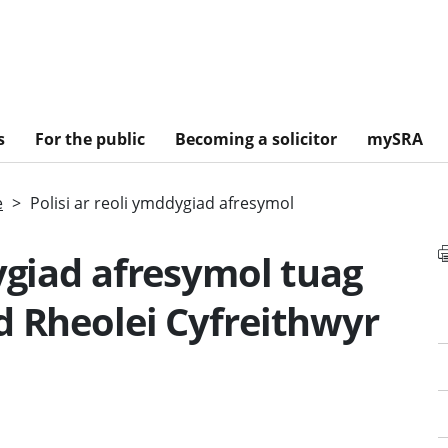
s
For the public
Becoming a solicitor
mySRA
e
Polisi ar reoli ymddygiad afresymol
dygiad afresymol tuag
d Rheolei Cyfreithwyr