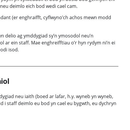
 neu deimlo eich bod wedi cael cam.
dant (er enghraifft, cyflwyno’ch achos mewn modd
yn delio ag ymddygiad sy’n ymosodol neu’n
 ar ein staff. Mae enghreifftiau o’r hyn rydym ni’n ei
odi isod.
iol
iad neu iaith (boed ar lafar, h.y. wyneb yn wyneb,
ud i staff deimlo eu bod yn cael eu bygwth, eu dychryn