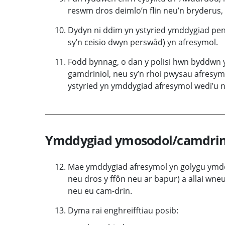
reswm dros deimlo’n flin neu’n bryderus,
Dydyn ni ddim yn ystyried ymddygiad pen
sy’n ceisio dwyn perswâd) yn afresymol.
Fodd bynnag, o dan y polisi hwn byddwn 
gamdriniol, neu sy’n rhoi pwysau afresymol
ystyried yn ymddygiad afresymol wedi’u n
Ymddygiad ymosodol/camdrin
Mae ymddygiad afresymol yn golygu ymddyg
neu dros y ffôn neu ar bapur) a allai wne
neu eu cam-drin.
Dyma rai enghreifftiau posib: