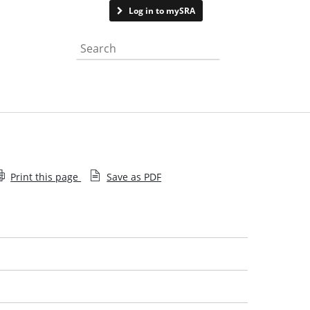
Contact us
Log in to mySRA
Search the website
Print this page
Save as PDF
Complaints charter
Complaints policy
Independent complaints reviewer's annual report